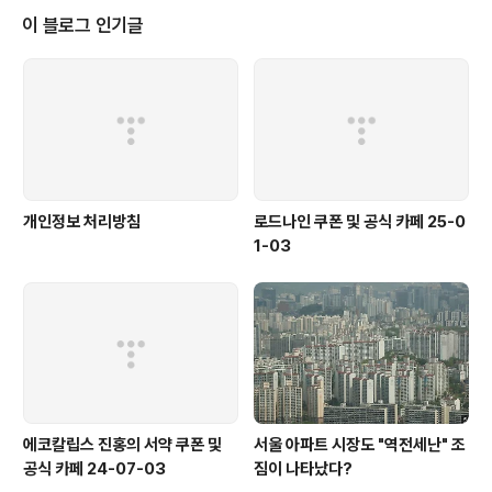
m/store/app..
이 블로그 인기글
개인정보 처리방침
로드나인 쿠폰 및 공식 카페 25-0
1-03
에코칼립스 진홍의 서약 쿠폰 및
서울 아파트 시장도 "역전세난" 조
공식 카페 24-07-03
짐이 나타났다?