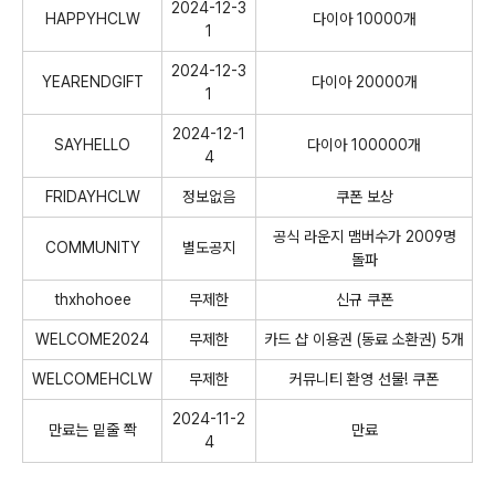
2024-12-3
HAPPYHCLW
다이아 10000개
1
2024-12-3
YEARENDGIFT
다이아 20000개
1
2024-12-1
SAYHELLO
다이아 100000개
4
FRIDAYHCLW
정보없음
쿠폰 보상
공식 라운지 맴버수가 2009명
COMMUNITY
별도공지
돌파
thxhohoee
무제한
신규 쿠폰
WELCOME2024
무제한
카드 샵 이용권 (동료 소환권) 5개
WELCOMEHCLW
무제한
커뮤니티 환영 선물! 쿠폰
2024-11-2
만료는 밑줄 쫙
만료
4