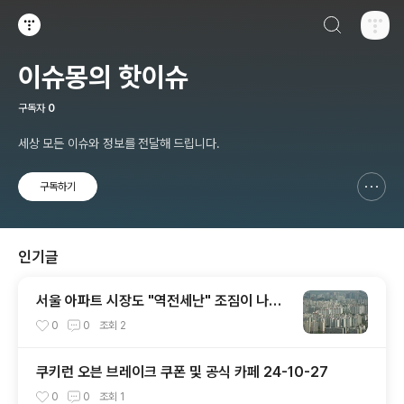
검색하기
티스토리
이슈몽의 핫이슈
구독자
0
세상 모든 이슈와 정보를 전달해 드립니다.
구독하기
신고하기 레이어
열기
인기글
서울 아파트 시장도 "역전세난" 조짐이 나타
났다?
0
0
조회
2
쿠키런 오븐 브레이크 쿠폰 및 공식 카페 24-10-27
0
0
조회
1