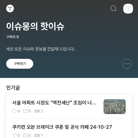
검색하기
티스토리
이슈몽의 핫이슈
구독자
0
세상 모든 이슈와 정보를 전달해 드립니다.
구독하기
신고하기 레이어
열기
인기글
서울 아파트 시장도 "역전세난" 조짐이 나타
났다?
0
0
조회
2
쿠키런 오븐 브레이크 쿠폰 및 공식 카페 24-10-27
0
0
조회
1